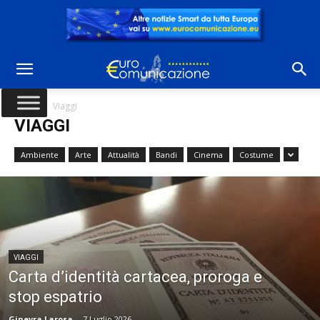
Home
Viaggi
VIAGGI
Ambiente
Arte
Attualità
Bandi
Cinema
Costume
VIAGGI
Carta d’identità cartacea, proroga e
stop espatrio
Ginevra Larosa
-
7 Luglio 2026