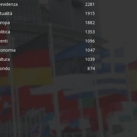
 evidenza
2281
tualità
1915
uropa
1882
litica
1353
enti
1096
conomia
1047
ltura
1039
ondo
874