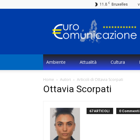
C
11.8
v
Bruxelles
Eurocomunicazione
Ambiente
Attualità
Cultura
Home
Autori
Articoli di Ottavia Scorpati
Ottavia Scorpati
67 ARTICOLI
0 Commenti