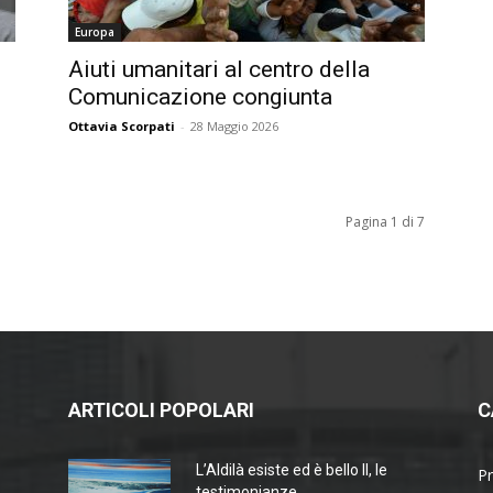
Europa
Aiuti umanitari al centro della
Comunicazione congiunta
Ottavia Scorpati
-
28 Maggio 2026
Pagina 1 di 7
ARTICOLI POPOLARI
C
L’Aldilà esiste ed è bello II, le
P
testimonianze