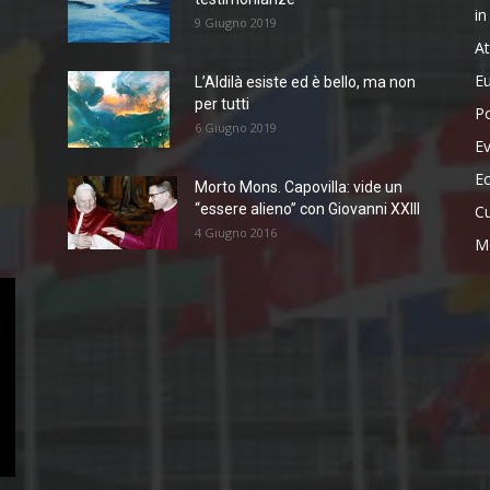
in
9 Giugno 2019
At
m
E
L’Aldilà esiste ed è bello, ma non
per tutti
Po
6 Giugno 2019
Ev
E
Morto Mons. Capovilla: vide un
“essere alieno” con Giovanni XXIII
Cu
4 Giugno 2016
M