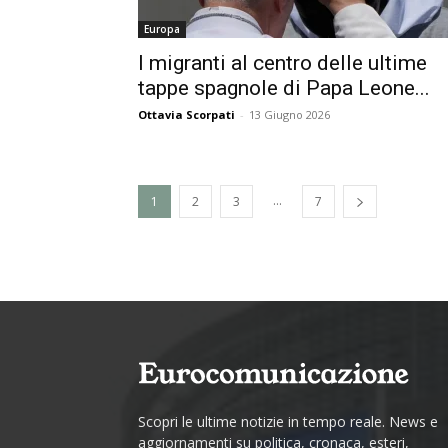
Europa
I migranti al centro delle ultime
tappe spagnole di Papa Leone...
Ottavia Scorpati
-
13 Giugno 2026
...
1
2
3
7
Scopri le ultime notizie in tempo reale. News e
aggiornamenti su politica, cronaca, esteri,