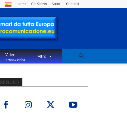
Home
Chi Siamo
Autori
Contatti
Video
Altro
Articoli video
SEGUICI